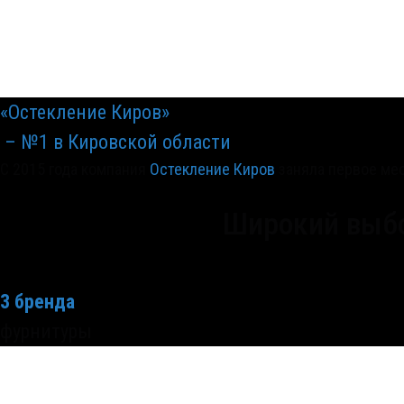
«Остекление Киров»
– №1 в Кировской области
С 2015 года компания
Остекление Киров
заняла первое ме
Широкий выбо
3 бренда
фурнитуры