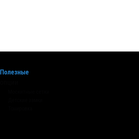
Полезные
опции
Москитные сетки
Детские замки
Тонировка